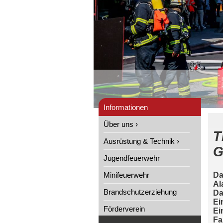
Informationen
Über uns ›
T
Ausrüstung & Technik ›
G
Jugendfeuerwehr
Minifeuerwehr
Da
Al
Brandschutzerziehung
Da
Ei
Förderverein
Ei
Fa