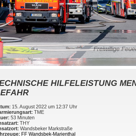
Freiwillige Fe
ECHNISCHE HILFELEISTUNG ME
EFAHR
tum:
15. August 2022 um 12:37 Uhr
armierungsart:
TME
uer:
53 Minuten
nsatzart:
THY
nsatzort:
Wandsbeker Markstraße
hrzeuge:
FF Wandsbek-Marienthal