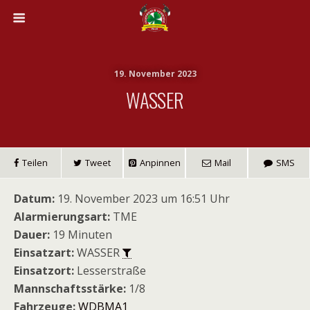
19. November 2023
WASSER
Teilen
Tweet
Anpinnen
Mail
SMS
Datum:
19. November 2023 um 16:51 Uhr
Alarmierungsart:
TME
Dauer:
19 Minuten
Einsatzart:
WASSER
Einsatzort:
Lesserstraße
Mannschaftsstärke:
1/8
Fahrzeuge:
WDBMA1