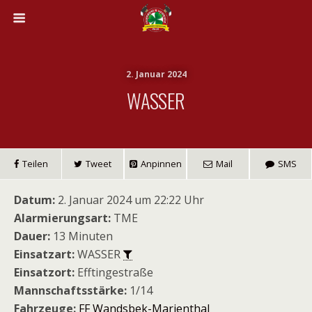
2. Januar 2024
WASSER
Teilen
Tweet
Anpinnen
Mail
SMS
Datum:
2. Januar 2024 um 22:22 Uhr
Alarmierungsart:
TME
Dauer:
13 Minuten
Einsatzart:
WASSER
Einsatzort:
Efftingestraße
Mannschaftsstärke:
1/14
Fahrzeuge:
FF Wandsbek-Marienthal