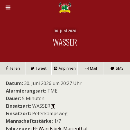
30. Juni 2026
WASSER
Teilen
Tweet
Anpinnen
Mail
SMS
Datum:
30. Juni 2026 um 20:27 Uhr
Alarmierungsart:
TME
Dauer:
5 Minuten
Einsatzart:
WASSER
Einsatzort:
Peterkampsweg
Mannschaftsstärke:
1/7
Fahrzeuge:
FF Wandsbek-Marienthal