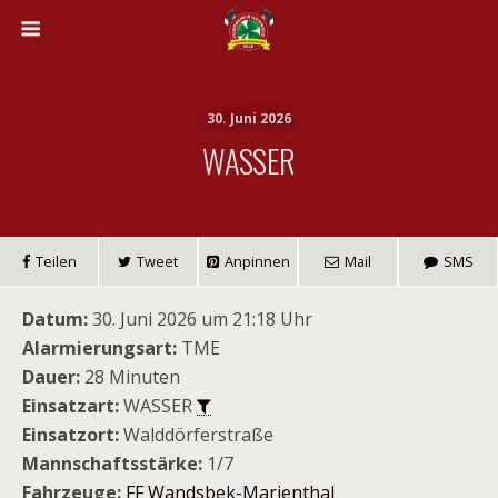
30. Juni 2026
WASSER
Teilen
Tweet
Anpinnen
Mail
SMS
Datum:
30. Juni 2026 um 21:18 Uhr
Alarmierungsart:
TME
Dauer:
28 Minuten
Einsatzart:
WASSER
Einsatzort:
Walddörferstraße
Mannschaftsstärke:
1/7
Fahrzeuge:
FF Wandsbek-Marienthal