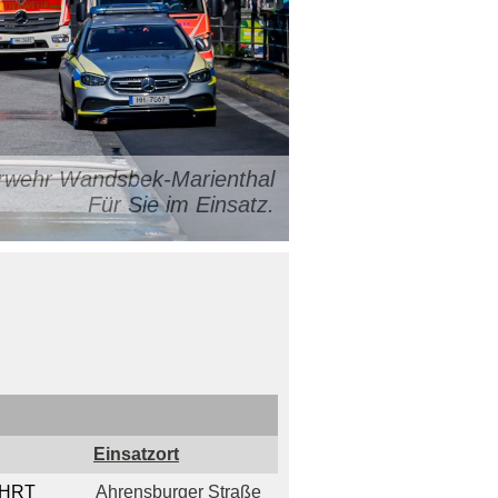
uerwehr Wandsbek-Marienthal
Für Sie im Einsatz.
Einsatzort
AHRT
Ahrensburger Straße