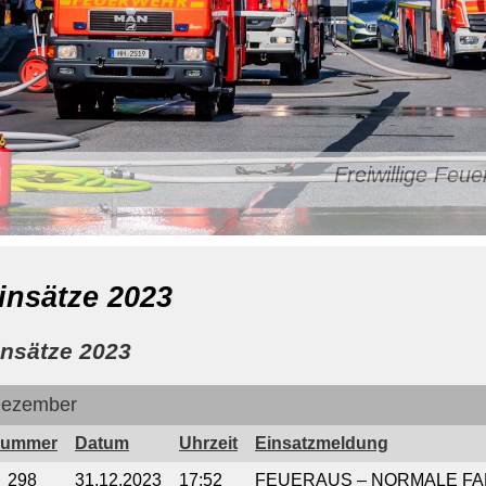
Freiwillige Fe
insätze 2023
insätze 2023
ezember
ummer
Datum
Uhrzeit
Einsatzmeldung
298
31.12.2023
17:52
FEUERAUS – NORMALE F