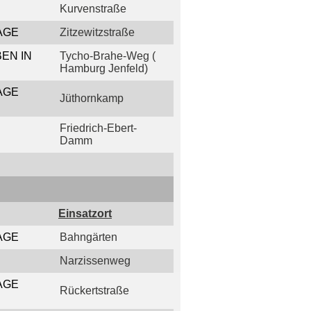
Kurvenstraße
AGE
Zitzewitzstraße
EN IN
Tycho-Brahe-Weg (
Hamburg Jenfeld)
AGE
Jüthornkamp
Friedrich-Ebert-
Damm
Einsatzort
AGE
Bahngärten
Narzissenweg
AGE
Rückertstraße