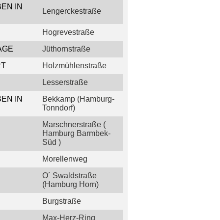
EN IN
Lengerckestraße
Hogrevestraße
AGE
Jüthornstraße
RT
Holzmühlenstraße
Lesserstraße
EN IN
Bekkamp (Hamburg-
Tonndorf)
Marschnerstraße (
Hamburg Barmbek-
Süd )
Morellenweg
O´ Swaldstraße
(Hamburg Horn)
Burgstraße
Max-Herz-Ring